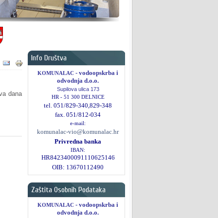
Info Društva
- vodoopskrba i
KOMUNALAC
odvodnja d.o.o.
Supilova ulica
173
tva dana
HR - 51 300 DELNICE
tel. 051/829-340,829-348
fax. 051/812-034
e-mail:
komunalac-vio@komunalac.hr
Privredna banka
IBAN:
HR8423400091110625146
OIB:
13670112490
Zaštita Osobnih Podataka
- vodoopskrba i
KOMUNALAC
odvodnja d.o.o.