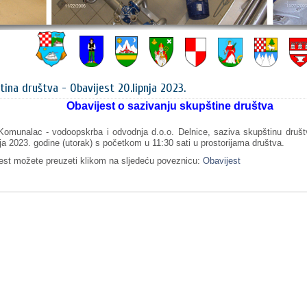
tina društva - Obavijest 20.lipnja 2023.
vijest o sazivanju skupštine društva
munalac - vodoopskrba i odvodnja d.o.o. Delnice, saziva skupštinu druš
nja 2023. godine (utorak) s početkom u 11:30 sati u prostorijama društva.
est možete preuzeti klikom na sljedeću poveznicu:
Obavijest