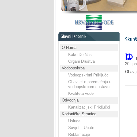
Glavni Izbornik
Skupš
Oba
O Nama
Kako Do Nas
Ko
Organi Društva
20.lip
Vodoopskrba
Obavij
Vodoopskrbni Priključci
Obavijet o poremećaju u
vodoopskrbom sustavu
Kvaliteta vode
Odvodnja
Kanalizacijski Priključci
Korisničke Stranice
Usluge
Savjeti i Upute
Reklamacije