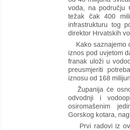
voda, na području G
težak čak 400 mili
infrastrukturu tog 
direktor Hrvatskih vo
Kako saznajemo od P
iznos pod uvjetom da
franak uloži u vodoo
preusmjeriti potre
iznosu od 168 miliju
Županija će osnova
odvodnji i vodoo
osiromašenim jed
Gorskog kotara, nag
Prvi radovi iz ovo