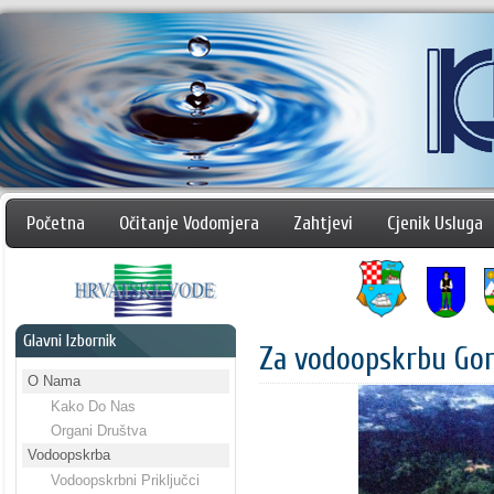
Početna
Očitanje Vodomjera
Zahtjevi
Cjenik Usluga
Glavni Izbornik
Za vodoopskrbu Gor
O Nama
Kako Do Nas
Organi Društva
Vodoopskrba
Vodoopskrbni Priključci