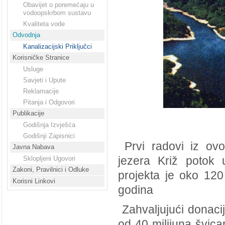
Obavijet o poremećaju u
vodoopskrbom sustavu
Kvaliteta vode
Odvodnja
Kanalizacijski Priključci
Korisničke Stranice
Usluge
Savjeti i Upute
Reklamacije
Pitanja i Odgovori
Publikacije
Godišnja Izvješća
Godišnji Zapisnici
Prvi radovi iz ovo
Javna Nabava
Sklopljeni Ugovori
jezera Križ potok 
Zakoni, Pravilnici i Odluke
projekta je oko 120 
Korisni Linkovi
godina
Zahvaljujući donacij
od 40 milijuna švica