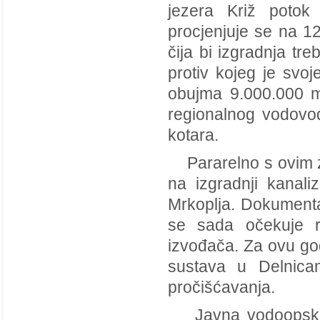
jezera Križ potok
procjenjuje se na 12
čija bi izgradnja tre
protiv kojeg je svoj
obujma 9.000.000 m
regionalnog vodovod
kotara.
Pararelno s ovim z
na izgradnji kanal
Mrkoplja. Dokumentac
se sada očekuje ra
izvođača. Za ovu god
sustava u Delnicam
pročišćavanja.
Javna vodoopskrba