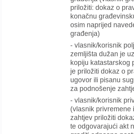
priložiti: dokaz o pr
konačnu građevinsku 
osim naprijed navede
građenja)
- vlasnik/korisnik po
zemljišta dužan je uz
kopiju katastarskog 
je priložiti dokaz o 
ugovor ili pisanu su
za podnošenje zahtje
- vlasnik/korisnik p
(vlasnik privremene 
zahtjev priložiti dok
te odgovarajući akt 