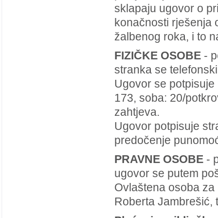
sklapaju ugovor o pr
konačnosti rješenja 
žalbenog roka, i to n
FIZIČKE OSOBE
- p
stranka se telefonsk
Ugovor se potpisuje 
173, soba: 20/potkro
zahtjeva.
Ugovor potpisuje str
predočenje punomoći
PRAVNE OSOBE
- 
ugovor se putem pošt
Ovlaštena osoba za 
Roberta Jambrešić, t