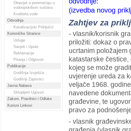
odvodnje:
Obavijet o poremećaju u
vodoopskrbom sustavu
(izvedba novog prikl
Kvaliteta vode
Odvodnja
Zahtjev za prikl
Kanalizacijski Priključci
- vlasnik/korisnik g
Korisničke Stranice
Usluge
priložiti: dokaz o pr
Savjeti i Upute
ucrtanim položajem gr
Reklamacije
katastarske čestice,
Pitanja i Odgovori
Publikacije
kojeg se može gradi
Godišnja Izvješća
uvjerenje ureda za k
Godišnji Zapisnici
veljače 1968. godine
Javna Nabava
navedene dokumentaci
Sklopljeni Ugovori
Zakoni, Pravilnici i Odluke
građevine, te ugovor
Korisni Linkovi
pravo za podnošenje
- vlasnik građevinske
građenja (vlasnik gr