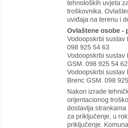
tehnoloških uvjeta za
troškovnika. Ovlašte
uviđaja na terenu i 
Ovlaštene osobe -
Vodoopskrbi sustav 
098 925 54 63
Vodoopskrbi sustav 
GSM. 098 925 54 62
Vodoopskrbi sustav F
Brenc GSM. 098 925
Nakon izrade tehničk
orijentacionog troško
dostavlja strankama
za priključenje, u r
priključenje. Komuna