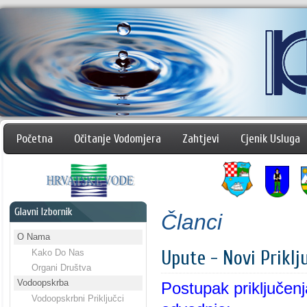
Početna
Očitanje Vodomjera
Zahtjevi
Cjenik Usluga
Glavni Izbornik
Članci
O Nama
Upute - Novi Priklj
Kako Do Nas
Organi Društva
Vodoopskrba
Postupak priključenj
Vodoopskrbni Priključci