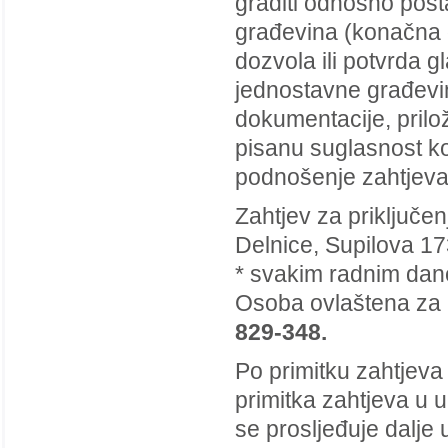
graditi odnosno post
građevina (konačna 
dozvola ili potvrda g
jednostavne građevi
dokumentacije, priloži
pisanu suglasnost ko
podnošenje zahtjeva
Zahtjev za priključe
Delnice, Supilova 17
* svakim radnim dano
Osoba ovlaštena za 
829-348.
Po primitku zahtjeva
primitka zahtjeva u 
se prosljeđuje dalje 