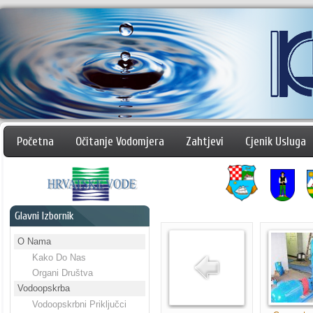
Početna
Očitanje Vodomjera
Zahtjevi
Cjenik Usluga
Glavni Izbornik
O Nama
Kako Do Nas
Organi Društva
Vodoopskrba
Vodoopskrbni Priključci