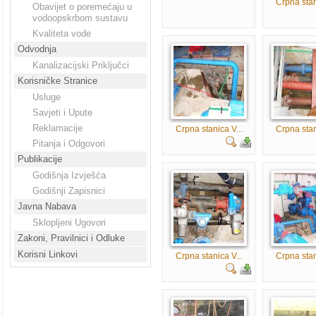
Crpna stan
Obavijet o poremećaju u
vodoopskrbom sustavu
Kvaliteta vode
Odvodnja
Kanalizacijski Priključci
Korisničke Stranice
Usluge
Savjeti i Upute
Reklamacije
Crpna stanica V...
Crpna stan
Pitanja i Odgovori
Publikacije
Godišnja Izvješća
Godišnji Zapisnici
Javna Nabava
Sklopljeni Ugovori
Zakoni, Pravilnici i Odluke
Korisni Linkovi
Crpna stanica V...
Crpna stan