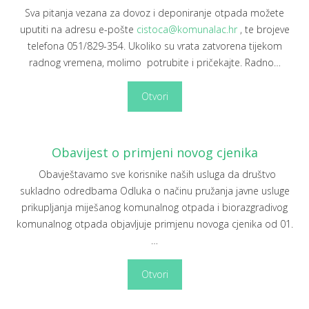
Sva pitanja vezana za dovoz i deponiranje otpada možete
uputiti na adresu e-pošte
cistoca@komunalac.hr
, te brojeve
telefona 051/829-354. Ukoliko su vrata zatvorena tijekom
radnog vremena, molimo potrubite i pričekajte. Radno
…
Otvori
Obavijest o primjeni novog cjenika
Obavještavamo sve korisnike naših usluga da društvo
sukladno odredbama Odluka o načinu pružanja javne usluge
prikupljanja miješanog komunalnog otpada i biorazgradivog
komunalnog otpada objavljuje primjenu novoga cjenika od 01.
…
Otvori