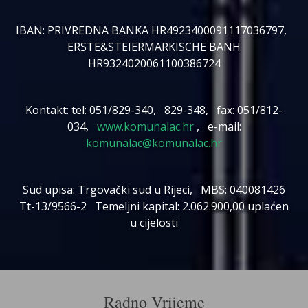
IBAN: PRIVREDNA BANKA HR4923400091117036797,
ERSTE&STEIERMARKISCHE BANH
HR9324020061100386724
Kontakt: tel: 051/829-340, 829-348, fax: 051/812-
034,
www.komunalac.hr
, e-mail:
komunalac@komunalac.hr
Sud upisa: Trgovački sud u Rijeci, MBS: 040081426
Tt-13/9566-2 Temeljni kapital: 2.062.900,00 uplaćen
u cijelosti
Radno Vrijeme