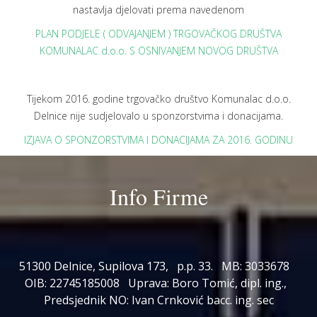
nastavlja djelovati prema navedenom
PLAN PODJELE ( ODVAJANJEM ) TRGOVAČKOG DRUŠTVA
KOMUNALAC d.o.o. S OSNIVANJEM NOVOG DRUŠTVA
Tijekom 2016. godine trgovačko društvo Komunalac d.o.o.
Delnice nije sudjelovalo u sponzorstvima i donacijama.
IZJAVA O SPONZORSTVIMA I DONACIJAMA ZA 2016. GODINU
Info Firme
51300 Delnice, Supilova 173, p.p. 33. MB: 3033678
OIB: 22745185008 Uprava: Boro Tomić, dipl. ing.,
Predsjednik NO: Ivan Crnković bacc. ing. sec