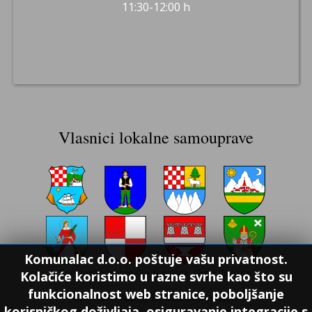
11:30-12:00 h
Vlasnici lokalne samouprave
Komunalac d.o.o. poštuje vašu privatnost.
Primorsko goranska županija, Grad Delnice,
Kolačiće koristimo u razne svrhe kao što su
funkcionalnost web stranice, poboljšanje
Općina Mrkopalj, Općina Ravna Gora,
korisničkog doživljaja, osiguravanje integracije s