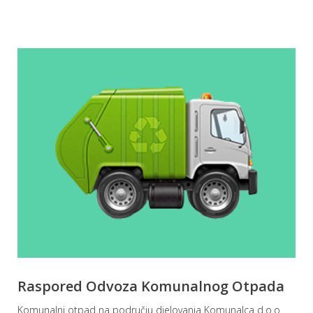
Raspored Odvoza Komunalnog Otpada
Komunalni otpad na području djelovanja Komunalca d.o.o.