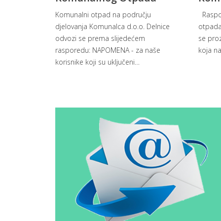
Komunalni otpad na području
Raspo
djelovanja Komunalca d.o.o. Delnice
otpada
odvozi se prema slijedećem
se proz
rasporedu: NAPOMENA - za naše
koja na
korisnike koji su uključeni
…