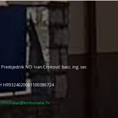
redsjednik NO: Ivan Crnković bacc. ing. sec
H HR9324020061100386724
komunalac@komunalac.hr