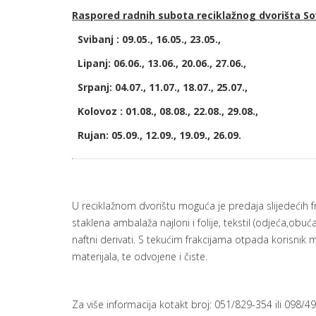
Raspored radnih subota
reciklažnog dvorišta
Sov
Svibanj : 09.05., 16.05., 23.05.,
Lipanj: 06.06., 13.06., 20.06., 27.06.,
Srpanj: 04.07., 11.07., 18.07., 25.07.,
Kolovoz : 01.08., 08.08., 22.08., 29.08.,
Rujan: 05.09., 12.09., 19.09., 26.09.
U reciklažnom dvorištu moguća je predaja slijedećih f
staklena ambalaža najloni i folije, tekstil (odjeća,obuća,
naftni derivati. S tekućim frakcijama otpada korisnik
materijala, te odvojene i čiste.
Za više informacija kotakt broj: 051/829-354 ili 098/49