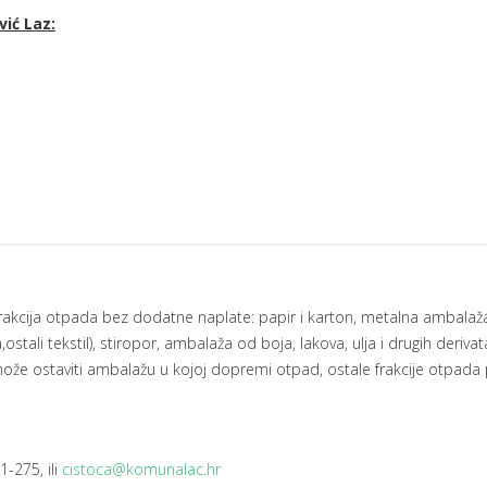
ić Laz:
rakcija otpada bez dodatne naplate: papir i karton, metalna ambalaža
ostali tekstil), stiropor, ambalaža od boja, lakova, ulja i drugih derivata,
 može ostaviti ambalažu u kojoj dopremi otpad, ostale frakcije otpada
1-275, ili
cistoca@komunalac.hr