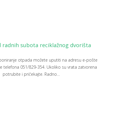
 radnih subota reciklažnog dvorišta
eponiranje otpada možete uputiti na adresu e-pošte
ve telefona 051/829-354. Ukoliko su vrata zatvorena
potrubite i pričekajte. Radno
…