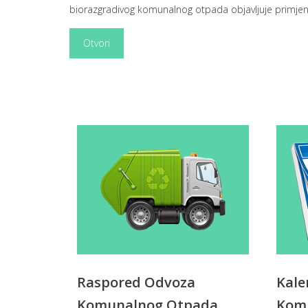
biorazgradivog komunalnog otpada objavljuje primjen
Otvori
Raspored Odvoza
Kale
Komunalnog Otpada
Kom