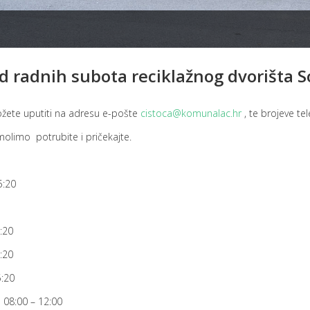
d radnih subota reciklažnog dvorišta S
žete uputiti na adresu e-pošte
cistoca@komunalac.hr
, te brojeve te
olimo potrubite i pričekajte.
20
20
20
20
 – 12:00