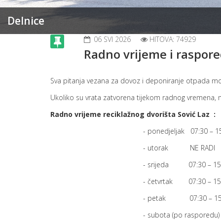
Delnice
06 SVI 2026
HITOVA: 74929
Radno vrijeme i raspore
Sva pitanja vezana za dovoz i deponiranje otpada mo
Ukoliko su vrata zatvorena tijekom radnog vremena, m
Radno vrijeme
reciklažnog dvorišta
Sović Laz :
- ponedjeljak 07:30 – 15:
- utorak NE RADI
- srijeda 07:30 – 15:
- četvrtak 07:30 – 15:
- petak 07:30 – 15:
- subota (po rasporedu) 08:00