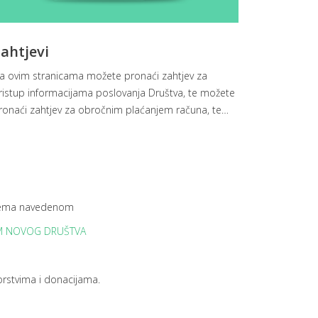
ahtjevi
a ovim stranicama možete pronaći zahtjev za
ristup informacijama poslovanja Društva, te možete
ronaći zahtjev za obročnim plaćanjem računa, te
…
 prema navedenom
EM NOVOG DRUŠTVA
orstvima i donacijama.