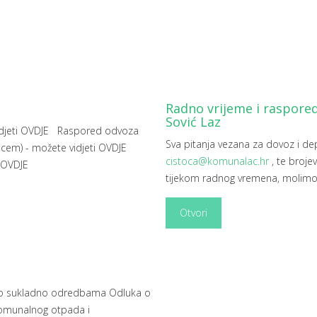
Radno vrijeme i raspored
Sović Laz
idjeti OVDJE Raspored odvoza
Sva pitanja vezana za dovoz i d
pcem) - možete vidjeti OVDJE
cistoca@komunalac.hr
, te broje
 OVDJE
tijekom radnog vremena, molimo 
Otvori
vo sukladno odredbama Odluka o
komunalnog otpada i