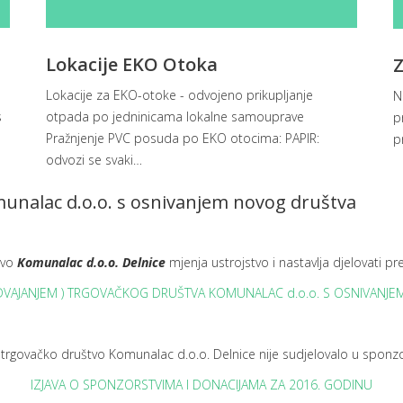
Lokacije EKO Otoka
Z
Lokacije za EKO-otoke - odvojeno prikupljanje
N
s
otpada po jedninicama lokalne samouprave
p
Pražnjenje PVC posuda po EKO otocima: PAPIR:
p
odvozi se svaki
…
munalac d.o.o. s osnivanjem novog društva
tvo
Komunalac d.o.o. Delnice
mjenja ustrojstvo i nastavlja djelovati
ODVAJANJEM ) TRGOVAČKOG DRUŠTVA KOMUNALAC d.o.o. S OSNIVANJ
trgovačko društvo Komunalac d.o.o. Delnice nije sudjelovalo u sponz
IZJAVA O SPONZORSTVIMA I DONACIJAMA ZA 2016. GODINU