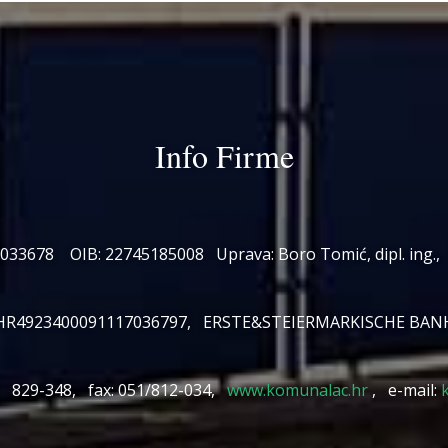
Info Firme
3033678 OIB: 22745185008 Uprava: Boro Tomić, dipl. ing., P
HR4923400091117036797, ERSTE&STEIERMARKISCHE BAN
0, 829-348, fax: 051/812-034,
www.komunalac.hr
, e-mail: