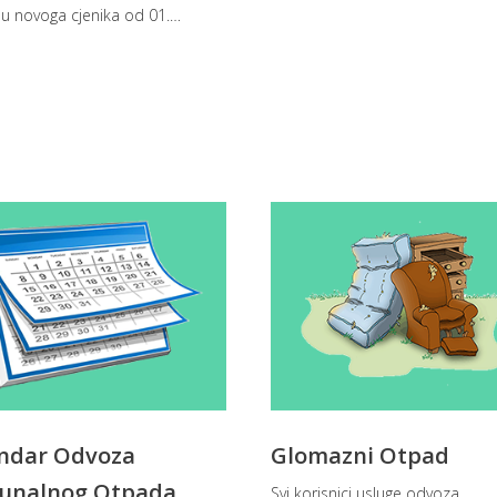
u novoga cjenika od 01.
…
ndar Odvoza
Glomazni Otpad
unalnog Otpada
Svi korisnici usluge odvoza