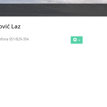
ović Laz
lefona 051/829-354.