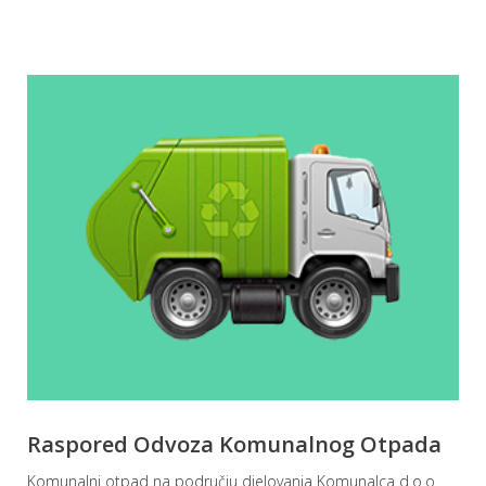
Raspored Odvoza Komunalnog Otpada
Komunalni otpad na području djelovanja Komunalca d.o.o.