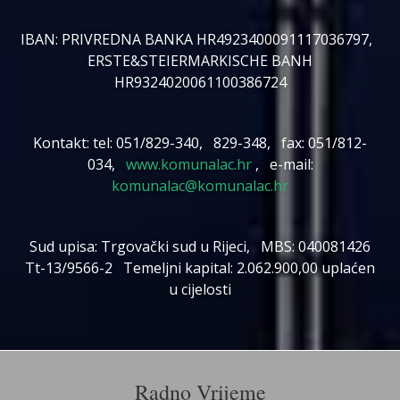
IBAN: PRIVREDNA BANKA HR4923400091117036797,
ERSTE&STEIERMARKISCHE BANH
HR9324020061100386724
Kontakt: tel: 051/829-340, 829-348, fax: 051/812-
034,
www.komunalac.hr
, e-mail:
komunalac@komunalac.hr
Sud upisa: Trgovački sud u Rijeci, MBS: 040081426
Tt-13/9566-2 Temeljni kapital: 2.062.900,00 uplaćen
u cijelosti
Radno Vrijeme