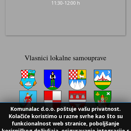
11:30-12:00 h
Vlasnici lokalne samouprave
Komunalac d.o.o. poštuje vašu privatnost.
Primorsko goranska županija, Grad Delnice,
Kolačiće koristimo u razne svrhe kao što su
funkcionalnost web stranice, poboljšanje
Općina Mrkopalj, Općina Ravna Gora,
korisničkog doživljaja, osiguravanje integracije s