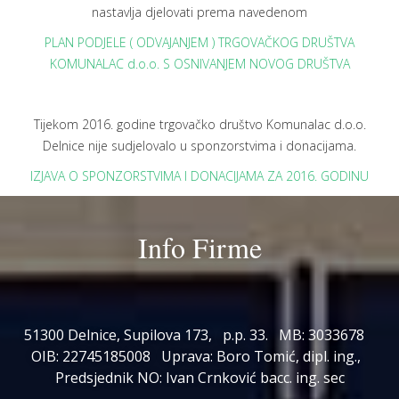
nastavlja djelovati prema navedenom
PLAN PODJELE ( ODVAJANJEM ) TRGOVAČKOG DRUŠTVA
KOMUNALAC d.o.o. S OSNIVANJEM NOVOG DRUŠTVA
Tijekom 2016. godine trgovačko društvo Komunalac d.o.o.
Delnice nije sudjelovalo u sponzorstvima i donacijama.
IZJAVA O SPONZORSTVIMA I DONACIJAMA ZA 2016. GODINU
Info Firme
51300 Delnice, Supilova 173, p.p. 33. MB: 3033678
OIB: 22745185008 Uprava: Boro Tomić, dipl. ing.,
Predsjednik NO: Ivan Crnković bacc. ing. sec