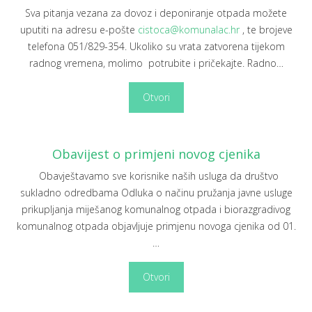
Sva pitanja vezana za dovoz i deponiranje otpada možete
uputiti na adresu e-pošte
cistoca@komunalac.hr
, te brojeve
telefona 051/829-354. Ukoliko su vrata zatvorena tijekom
radnog vremena, molimo potrubite i pričekajte. Radno
…
Otvori
Obavijest o primjeni novog cjenika
Obavještavamo sve korisnike naših usluga da društvo
sukladno odredbama Odluka o načinu pružanja javne usluge
prikupljanja miješanog komunalnog otpada i biorazgradivog
komunalnog otpada objavljuje primjenu novoga cjenika od 01.
…
Otvori